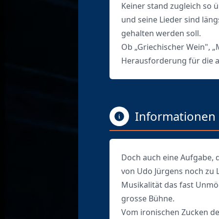
Keiner stand zugleich so 
und seine Lieder sind län
gehalten werden soll.
Ob „Griechischer Wein", „M
Herausforderung für die a
Informationen
Doch auch eine Aufgabe, d
von Udo Jürgens noch zu L
Musikalität das fast Unmö
grosse Bühne.
Vom ironischen Zucken der