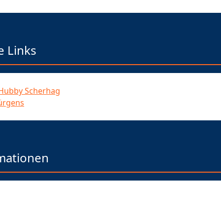
e Links
 Hubby Scherhag
Jürgens
mationen