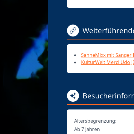
Weiterführend
SahneMixx mit Sänger
KulturWelt Merci Udo 
Besucherinfor
Altersbegrenzung:
Ab 7 Jahren