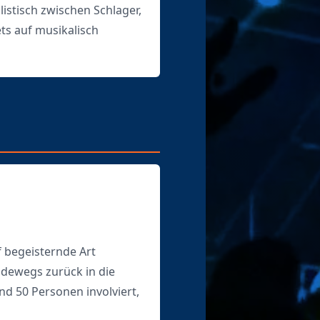
listisch zwischen Schlager,
ts auf musikalisch
 begeisternde Art
adewegs zurück in die
nd 50 Personen involviert,