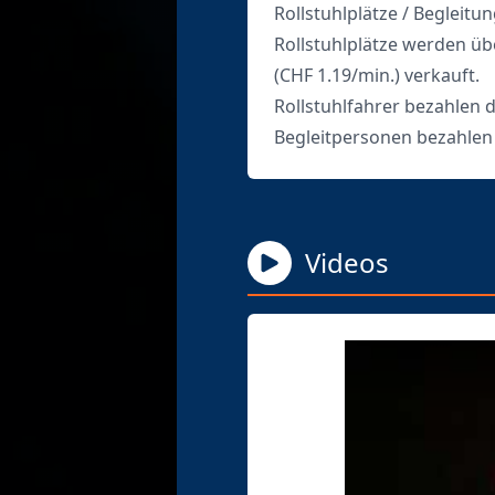
Rollstuhlplätze / Begleitun
Rollstuhlplätze werden üb
(CHF 1.19/min.) verkauft.
Rollstuhlfahrer bezahlen 
Begleitpersonen bezahlen
Videos