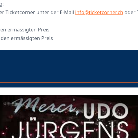
g:
er Ticketcorner unter der E-Mail
info@ticketcorner.ch
oder T
den ermässigten Preis
 den ermässigten Preis