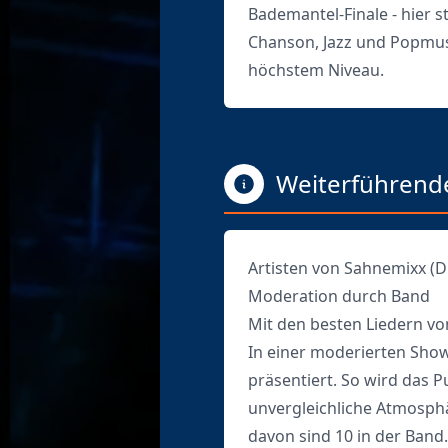
Bademantel-Finale - hier s
Chanson, Jazz und Popmusi
höchstem Niveau.
Weiterführende
Artisten von Sahnemixx (D
Moderation durch Band
Mit den besten Liedern v
In einer moderierten Show
präsentiert. So wird das 
unvergleichliche Atmosphär
davon sind 10 in der Band.